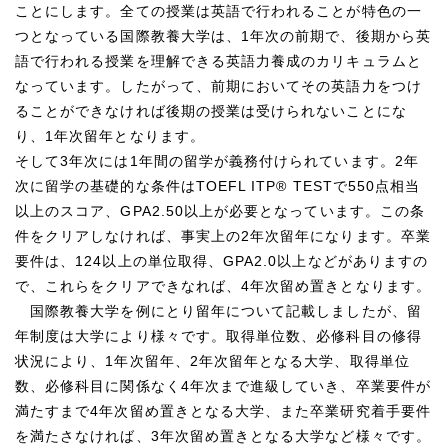
ことにします。全ての授業は英語で行われることが特色の一
つとなっている国際教養大学は、1年次の前期で、後期から英
語で行われる授業を理解できる英語力養成のカリキュラムと
なっています。したがって、前期においてその英語力をつけ
ることができなければ後期の授業は受けられないことにな
り、1年次留年となります。
そして3年次には1年間の留学が義務付けられています。2年
次に留学の基礎的な条件はTOEFL ITP® TESTで550点相当
以上のスコア、GPA2.50以上が必要となっています。この条
件をクリアしなければ、事実上の2年次留年になります。卒業
要件は、124以上の単位取得、GPA2.0以上などがありますの
で、これらをクリアできなれば、4年次留め置きとなります。
国際教養大学を例にとり留年について記載しましたが、留
年制度は大学により様々です。取得単位数、必修科目の修得
状況により、1年次留年、2年次留年となる大学、取得単位
数、必修科目に関係なく4年次まで進級していき、卒業要件が
満たすまで4年次留め置きとなる大学、また卒業研究着手要件
を満たさなければ、3年次留め置きとなる大学など様々です。