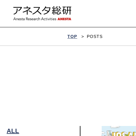
ア
ネ
ス
タ
総
研
TOP
>
POSTS
ALL