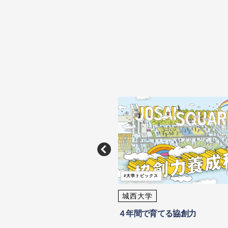
大学トピックス
クス
城西大学
大学
４年間で育てる協創力
年に通信制「国際データサイエンス