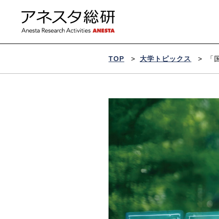
ア
ネ
ス
タ
総
研
TOP
>
大学トピックス
>
「