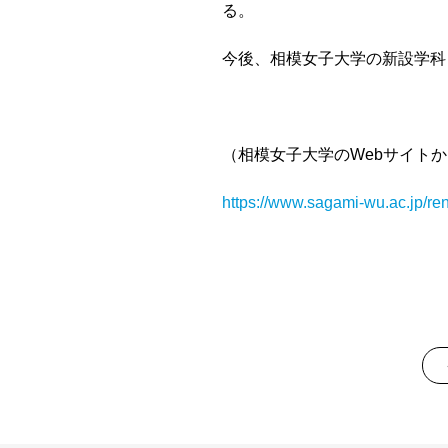
る。
今後、相模女子大学の新設学科
（相模女子大学のWebサイト
https://www.sagami-wu.ac.jp/re