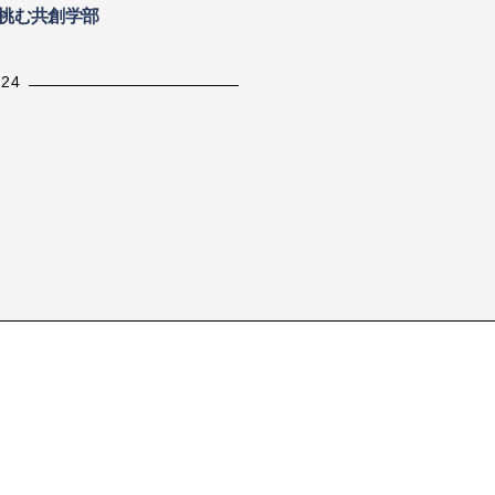
材育成
挑む共創学部
2026.03.18
.24