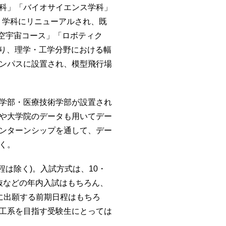
科」「バイオサイエンス学科」
２学科にリニューアルされ、既
空宇宙コース」「ロボティク
なり、理学・工学分野における幅
ンパスに設置され、模型飛行場
学部・医療技術学部が設置され
や大学院のデータも用いてデー
ンターンシップを通して、デー
く。
程は除く)。入試方式は、10・
選抜などの年内入試はもちろん、
に出願する前期日程はもちろ
工系を目指す受験生にとっては