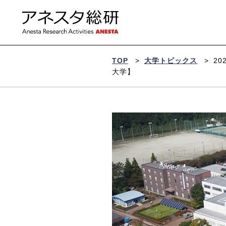
ア
ネ
ス
タ
総
研
TOP
>
大学トピックス
>
2
大学】