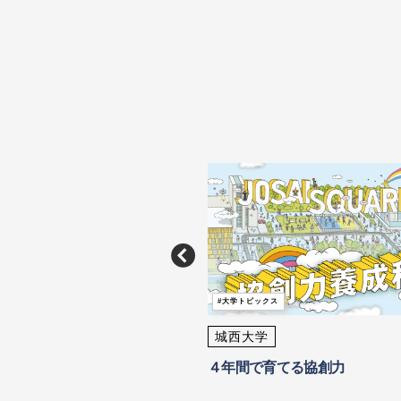
大学トピックス
クス
城西大学
大学
４年間で育てる協創力
年に通信制「国際データサイエンス