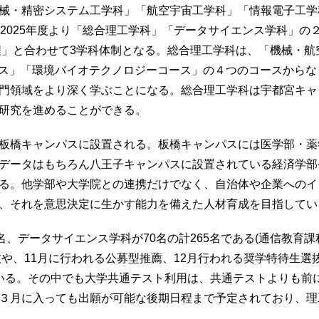
械・精密システム工学科」「航空宇宙工学科」「情報電子工学
、2025年度より「総合理工学科」「データサイエンス学科」の
程」と合わせて3学科体制となる。総合理工学科は、「機械・航
ース」「環境バイオテクノロジーコース」の４つのコースから
門領域をより深く学ぶことになる。総合理工学科は宇都宮キャ
研究を進めることができる。
板橋キャンパスに設置される。板橋キャンパスには医学部・薬
データはもちろん八王子キャンパスに設置されている経済学部
る。他学部や大学院との連携だけでなく、自治体や企業へのイ
、それを意思決定に生かす能力を備えた人材育成を目指してい
名、データサイエンス学科が70名の計265名である(通信教育課
抜や、11月に行われる公募型推薦、12月行われる奨学特待生
いる。その中でも大学共通テスト利用は、共通テストよりも前
３月に入っても出願が可能な後期日程まで予定されており、理