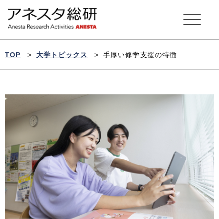
ア
ネ
ス
タ
総
研
TOP
>
大学トピックス
>
手厚い修学支援の特徴