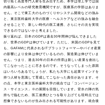
切り拓く高度専門人材を生み出すため。本学は理工学では国
内最高レベルの研究教育機関ですが、医療系の学部はありま
せん。そこで東工大のものづくりやシステム開発などの強み
と、東京医科歯科大学の医療・ヘルスケアなどの強みを融合
させることで、新しい時代の医工連携、さらにその次を実現
できるのではないかと考えました。
振り返れば、日本のGDPは過去30年間伸び悩んできました
が、世界のGDPは伸びています。ただし、米国のGDPを見て
も、GAFAMに代表されるITプラットフォーマ―やバイオ産業
の影響により全体は伸びているものの、製造業は伸びていま
せん。つまり、過去30年の日本の停滞は新しい産業を創出し
てこなかったことに尽きるのです。そうなってしまった原因
はいろいろあるでしょうが、私たち大学にも起業マインドを
持つ人材を意識して育成してこなかった責任があります。そ
の点、本学と東京医科歯科大学の統合では「コンバージェン
ス・サイエンス」※の展開を目指しています。背水の陣の気
持ちで臨むため、医工連携ひとつを取り上げても現時点では
想像できないものが生み出される可能性があります。統合後