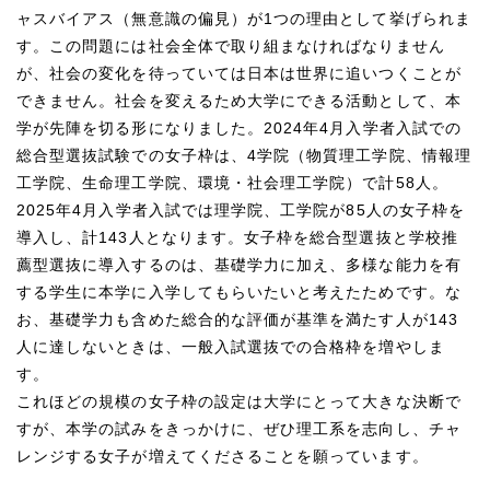
ャスバイアス（無意識の偏見）が1つの理由として挙げられま
す。この問題には社会全体で取り組まなければなりません
が、社会の変化を待っていては日本は世界に追いつくことが
できません。社会を変えるため大学にできる活動として、本
学が先陣を切る形になりました。2024年4月入学者入試での
総合型選抜試験での女子枠は、4学院（物質理工学院、情報理
工学院、生命理工学院、環境・社会理工学院）で計58人。
2025年4月入学者入試では理学院、工学院が85人の女子枠を
導入し、計143人となります。女子枠を総合型選抜と学校推
薦型選抜に導入するのは、基礎学力に加え、多様な能力を有
する学生に本学に入学してもらいたいと考えたためです。な
お、基礎学力も含めた総合的な評価が基準を満たす人が143
人に達しないときは、一般入試選抜での合格枠を増やしま
す。
これほどの規模の女子枠の設定は大学にとって大きな決断で
すが、本学の試みをきっかけに、ぜひ理工系を志向し、チャ
レンジする女子が増えてくださることを願っています。