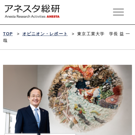
ア
ネ
ス
タ
総
研
TOP
>
オピニオン・レポート
>
東京工業大学 学長 益 一
哉