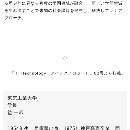
※歴史的に異なる複数の学問領域が融合し、新しい学問領域
を生み出すことで未知の社会課題を発見し、解決していくア
プローチ。
『Ｉ→technology（アイテクノロジー）』03号より転載。
東京工業大学
学長
益 一哉
1954年生、兵庫県出身。1975年神戸高専卒業、同