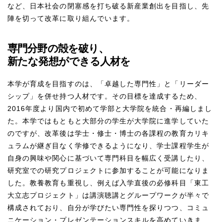
など、日本社会の閉塞感を打ち破る新産業創出を目指し、先
陣を切って改革に取り組んでいます。
専門分野の殻を破り、
新たな発想ができる人材を
本学が育成を目指すのは、「卓越した専門性」と「リーダー
シップ」を併せ持つ人材です。その目標を達成するため、
2016年度より国内で初めて学部と大学院を統合・再編しまし
た。本学ではもともと大部分の学生が大学院に進学していた
のですが、改革後は学士・修士・博士の各課程の教育カリキ
ュラムが継ぎ目なく学修できるようになり、学士課程学生が
自身の興味や関心に基づいて専門科目を幅広く受講したり、
研究室での研究プロジェクトに参加することが可能になりま
した。教養教育も重視し、例えば入学直後の必修科目「東工
大立志プロジェクト」は講演聴講とグループワークが半々で
構成されており、自分が学びたい専門性を探りつつ、コミュ
ニケーション・プレゼンテーションスキルを高めていきま