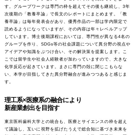
す。グループワークは専門の枠を超えてその後も継続し、3年
次後期の「教養卒論」で長文のレポートにまとめます。「教
養卒論」は毎年発表会があり、優秀作品の一部は学内限定で
読めるようになっていますが、その内容は年々レベルアップ
しています。博士後期課程においては、専門性が異なる4名の
グループを作り、SDGs等の社会課題について異分野の視点や
アイデアや知識をぶつけ合い、その解決策を提案します。こ
こでは留学生や社会人経験者が加わっていますので、大きな
化学反応が起きています。まさに専門の殻に閉じこもらな
い、本学が目指してきた異分野融合が進みつつあると感じま
す。
理工系×医療系の融合により
新産業創出を目指す
東京医科歯科大学との統合も、医療とサイエンスの枠を超え
て議論し、互いに視野を拡げたうえで総合知に基づき未来を